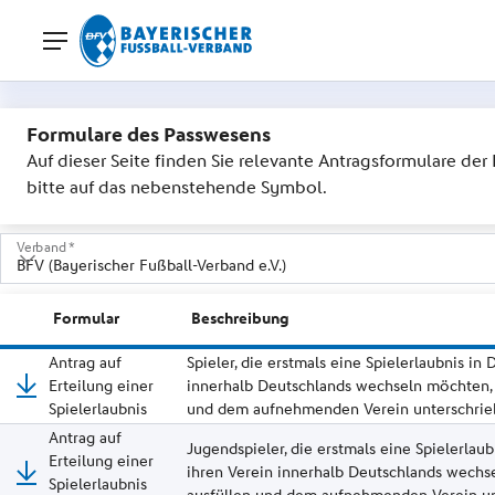
Formulare des Passwesens
Auf dieser Seite finden Sie relevante Antragsformulare de
bitte auf das nebenstehende Symbol.
Verband *
- bitte auswählen -
Formular
Beschreibung
BADFV (Badischer Fußballverband)
Antrag auf
Spieler, die erstmals eine Spielerlaubnis in
Erteilung einer
innerhalb Deutschlands wechseln möchten, m
BFV (Bayerischer Fußball-Verband e.V.)
Spielerlaubnis
und dem aufnehmenden Verein unterschrieb
BFV (Berliner Fußball-Verband)
Antrag auf
Jugendspieler, die erstmals eine Spielerlau
Erteilung einer
ihren Verein innerhalb Deutschlands wechse
BFV (Bremer Fußball-Verband)
Spielerlaubnis