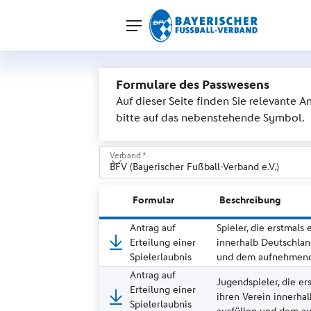
Formulare des Passwesens
Auf dieser Seite finden Sie relevante
bitte auf das nebenstehende Symbol.
Verband *
- bitte auswählen -
Formular
Beschreibung
BADFV (Badischer Fußballverband)
Antrag auf
Spieler, die erstmals
Erteilung einer
innerhalb Deutschlan
BFV (Bayerischer Fußball-Verband e.V.)
Spielerlaubnis
und dem aufnehmende
BFV (Berliner Fußball-Verband)
Antrag auf
Jugendspieler, die er
Erteilung einer
ihren Verein innerha
BFV (Bremer Fußball-Verband)
Spielerlaubnis