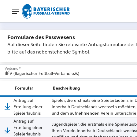
Formulare des Passwesens
Auf dieser Seite finden Sie relevante Antragsformulare de
bitte auf das nebenstehende Symbol.
Verband *
- bitte auswählen -
Formular
Beschreibung
BADFV (Badischer Fußballverband)
Antrag auf
Spieler, die erstmals eine Spielerlaubnis in
Erteilung einer
innerhalb Deutschlands wechseln möchten, m
BFV (Bayerischer Fußball-Verband e.V.)
Spielerlaubnis
und dem aufnehmenden Verein unterschrieb
BFV (Berliner Fußball-Verband)
Antrag auf
Jugendspieler, die erstmals eine Spielerlau
Erteilung einer
ihren Verein innerhalb Deutschlands wechse
BFV (Bremer Fußball-Verband)
Spielerlaubnis