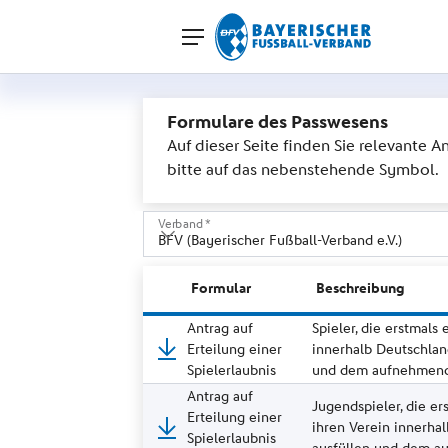
Formulare des Passwesens
Auf dieser Seite finden Sie relevante
bitte auf das nebenstehende Symbol.
Verband *
- bitte auswählen -
Formular
Beschreibung
BADFV (Badischer Fußballverband)
Antrag auf
Spieler, die erstmals
Erteilung einer
innerhalb Deutschlan
BFV (Bayerischer Fußball-Verband e.V.)
Spielerlaubnis
und dem aufnehmende
BFV (Berliner Fußball-Verband)
Antrag auf
Jugendspieler, die er
Erteilung einer
ihren Verein innerha
BFV (Bremer Fußball-Verband)
Spielerlaubnis